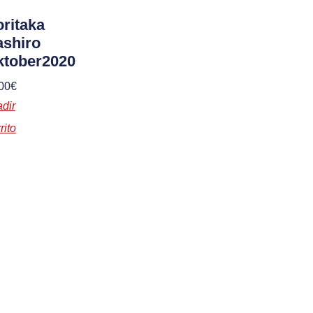
ritaka
shiro
ktober2020
00
€
dir
rito