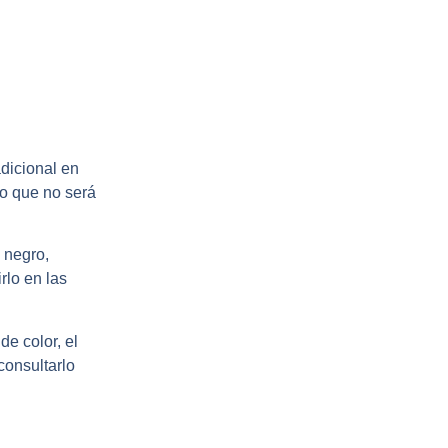
TODA MI OBRA
/
INKTOBER 2020 PROTAGONISTAS
/ KRAT
adicional en
o que no será
 negro,
rlo en las
de color, el
consultarlo