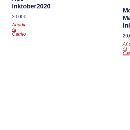
Inktober2020
Mo
30,00
€
Ma
In
Añadir
Al
Carrito
20,
Aña
Al
Car