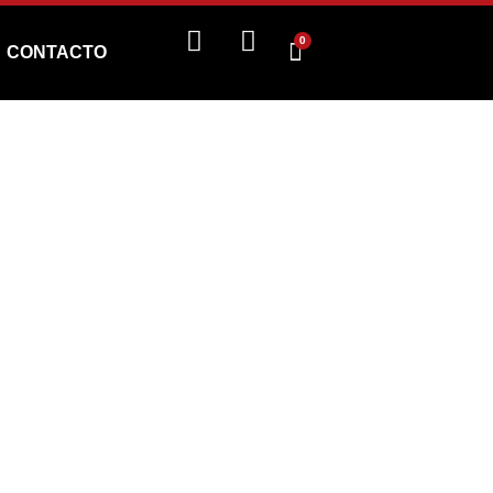
0
CONTACTO
erunners
 EDGERUNNERS