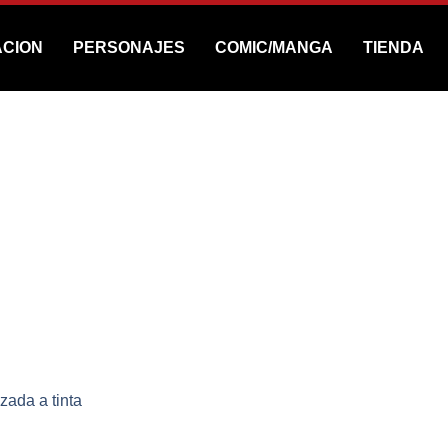
ACION
PERSONAJES
COMIC/MANGA
TIENDA
l Cyberpunk Edg
A
/
TODA MI OBRA
/
ORIGINALES
/ ORIGINAL CYBERPUNK
zada a tinta