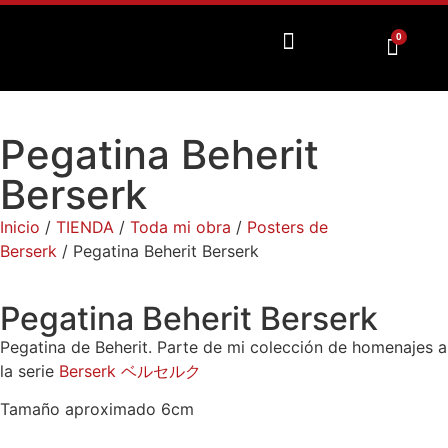
0
Pegatina Beherit
Berserk
Inicio
/
TIENDA
/
Toda mi obra
/
Posters de
Berserk
/ Pegatina Beherit Berserk
Pegatina Beherit Berserk
Pegatina de Beherit. Parte de mi colección de homenajes a
la serie
Berserk ベルセルク
Tamaño aproximado 6cm